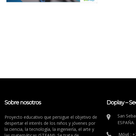
Sobre nosotros
Doplay – Se
San Sebas
Proyecto educativo que persigue el objetivo de
ESPAÑA.
despertar el interés de los niños y jóvenes por
la ciencia, la tecnología, la ingeniería, el arte y
Móvil : 
las matemáticas (STEAM). Se trata de