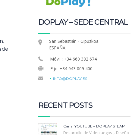
DOPLAY – SEDE CENTRAL
San Sebastián - Gipuzkoa.
n,
ESPAÑA.
n de
Móvil : +34 660 382 674
Fijo: +34 943 009 400
INFO@DOPLAY.ES
RECENT POSTS
Canal YOUTUBE – DOPLAY STEAM
,
Desarrollo de Videojuegos
Diseño