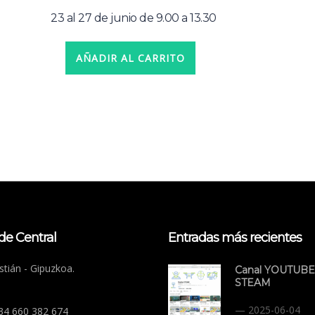
€165.00.
€140.00.
23 al 27 de junio de 9.00 a 13.30
AÑADIR AL CARRITO
de Central
Entradas más recientes
tián - Gipuzkoa.
Canal YOUTUBE
STEAM
2025-06-04
+34 660 382 674