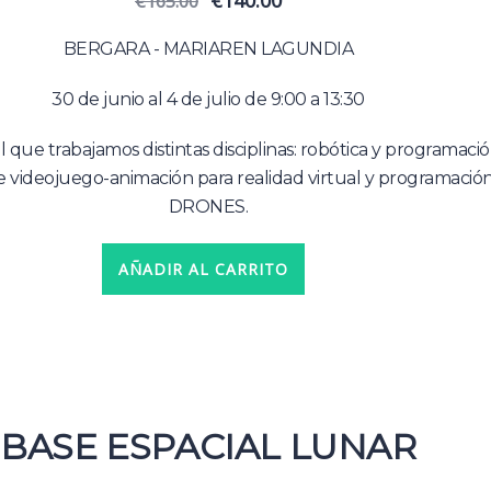
€
140.00
€
165.00
precio
precio
original
actual
BERGARA - MARIAREN LAGUNDIA
era:
es:
€165.00.
€140.00.
30 de junio al 4 de julio de 9:00 a 13:30
l que trabajamos distintas disciplinas: robótica y programació
e videojuego-animación para realidad virtual y programació
DRONES.
AÑADIR AL CARRITO
BASE ESPACIAL LUNAR