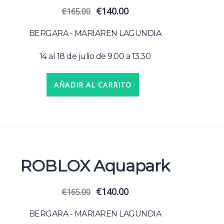
El
El
€
140.00
€
165.00
precio
precio
original
actual
BERGARA - MARIAREN LAGUNDIA
era:
es:
€165.00.
€140.00.
14 al 18 de julio de 9.00 a 13.30
AÑADIR AL CARRITO
ROBLOX Aquapark
El
El
€
140.00
€
165.00
precio
precio
original
actual
BERGARA - MARIAREN LAGUNDIA
era:
es: