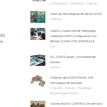
,
,
y Animación
Robótica
Talleres
Colonias Tecnológicas de Verano 2025
Talleres
Diseño y Desarrollo de Videojuego
ts.
mediante UNITY e integración con
go
BRAIN COMPUTER INTERFACE
I+D
FLL 2025 Euskadi. Universidad de
Deusto.
Evento
II Edición de DONOSTEAM. PIN
Tecnológico de Navidad
,
,
E-Sports
Evento
Realidad
Aumentada/Virtual
Coches RADIO CONTROL en semana