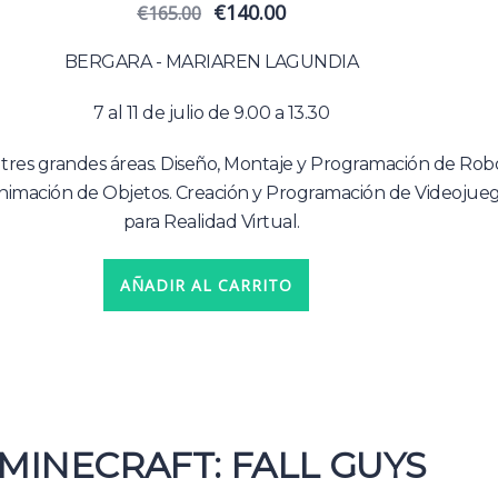
El
El
€
140.00
€
165.00
precio
precio
original
actual
BERGARA - MARIAREN LAGUNDIA
era:
es:
€165.00.
€140.00.
7 al 11 de julio de 9.00 a 13.30
res grandes áreas. Diseño, Montaje y Programación de Robo
nimación de Objetos. Creación y Programación de Videojue
para Realidad Virtual.
AÑADIR AL CARRITO
MINECRAFT: FALL GUYS