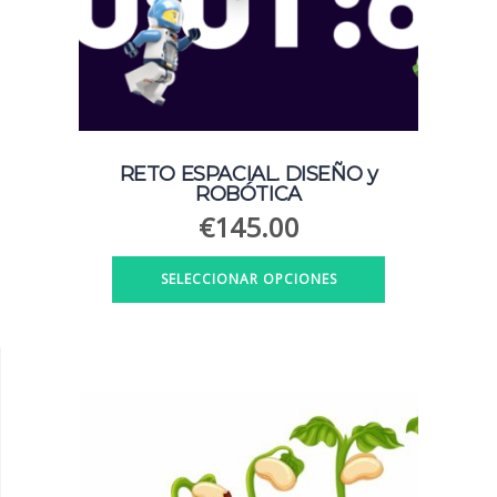
RETO ESPACIAL. DISEÑO y
ROBÓTICA
€
145.00
SELECCIONAR OPCIONES
Este
producto
tiene
múltiples
variantes.
Las
opciones
se