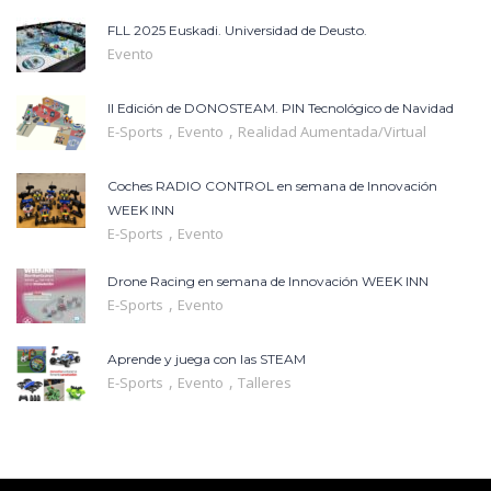
FLL 2025 Euskadi. Universidad de Deusto.
Evento
II Edición de DONOSTEAM. PIN Tecnológico de Navidad
,
,
E-Sports
Evento
Realidad Aumentada/Virtual
Coches RADIO CONTROL en semana de Innovación
WEEK INN
,
E-Sports
Evento
Drone Racing en semana de Innovación WEEK INN
,
E-Sports
Evento
Aprende y juega con las STEAM
,
,
E-Sports
Evento
Talleres