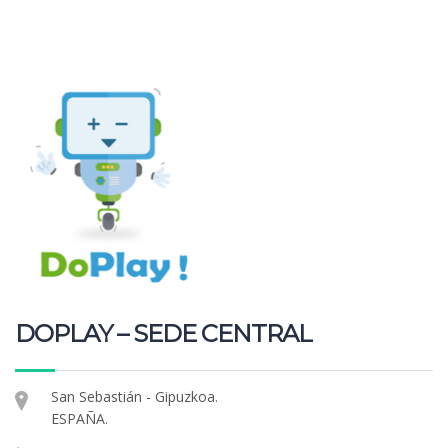
variantes.
Las
opciones
se
pueden
elegir
en
la
página
de
producto
DOPLAY – SEDE CENTRAL
San Sebastián - Gipuzkoa.
ESPAÑA.