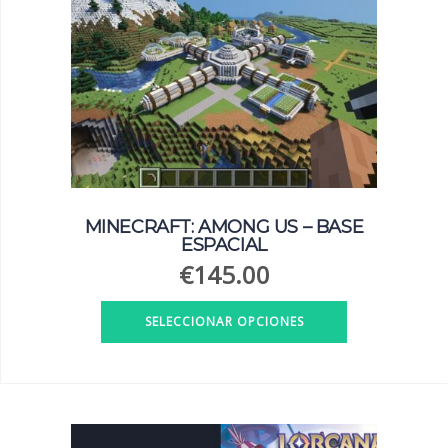
opciones
se
pueden
elegir
en
la
página
de
producto
MINECRAFT: AMONG US – BASE
ESPACIAL
€
145.00
SELECCIONAR OPCIONES
Este
producto
tiene
múltiples
variantes.