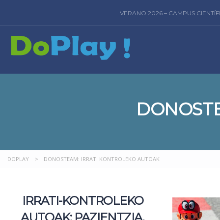
VERANO 2026 – CAMPUS CIENTÍ
DONOSTE
DOPLAY
>
DONOSTEAM: IRRATI KONTROLEKO AUTOAK
IRRATI-KONTROLEKO
AUTOAK: PAZIENTZIA,