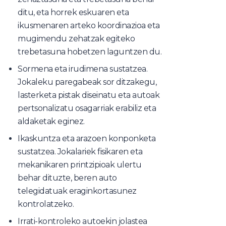
ditu, eta horrek eskuaren eta
ikusmenaren arteko koordinazioa eta
mugimendu zehatzak egiteko
trebetasuna hobetzen laguntzen du.
Sormena eta irudimena sustatzea.
Jokaleku paregabeak sor ditzakegu,
lasterketa pistak diseinatu eta autoak
pertsonalizatu osagarriak erabiliz eta
aldaketak eginez.
Ikaskuntza eta arazoen konponketa
sustatzea. Jokalariek fisikaren eta
mekanikaren printzipioak ulertu
behar dituzte, beren auto
telegidatuak eraginkortasunez
kontrolatzeko.
Irrati-kontroleko autoekin jolastea