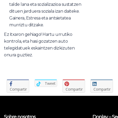
talde lana eta sozializazioa sustatzen
dituen jarduera soziala izan daiteke.
Gainera, Estresa eta antsietatea
murriztu ditzake.
Ez itxaron gehiago! Hartu urrutiko
kontrola, eta hasi gozatzen auto
telegidatuek eskaintzen dizkizuten
onura guztiez.
Tweet
Compartir
Compartir
Compartir
Sobre nosotros
Doplay – Se