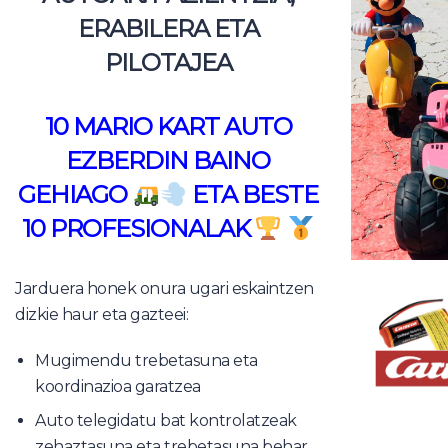
ERABILERA ETA
PILOTAJEA
10 MARIO KART AUTO
EZBERDIN BAINO
GEHIAGO
ETA BESTE
10 PROFESIONALAK
Jarduera honek onura ugari eskaintzen
dizkie haur eta gazteei:
Mugimendu trebetasuna eta
koordinazioa garatzea
Auto telegidatu bat kontrolatzeak
zehaztasuna eta trebetasuna behar