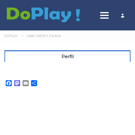
Toggle nav
DOPLAY
>
UNAI CRESPO ESLAVA
Perfil
Facebook
Mastodon
Email
Compartir