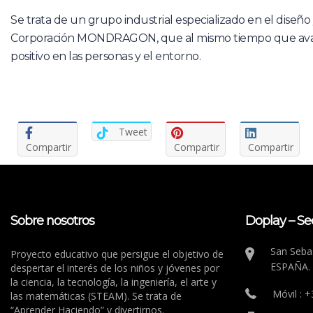
Se trata de un grupo industrial especializado en el diseñ
Corporación MONDRAGON, que al mismo tiempo que ava
positivo en las personas y el entorno.
Tweet
Compartir
Compartir
Compartir
Sobre nosotros
Doplay – Se
San Sebas
Proyecto educativo que persigue el objetivo de
ESPAÑA.
despertar el interés de los niños y jóvenes por
la ciencia, la tecnología, la ingeniería, el arte y
Móvil : 
las matemáticas (STEAM). Se trata de
“Aprender Haciendo” y divertirnos.