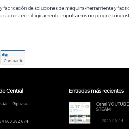
o y fabricación de soluciones de máquina-herramienta y fabr
nzamos tecnológicamente impulsamos un progreso indust
Compartir
de Central
Entradas más recientes
tián - Gipuzkoa.
Canal YOUTUBE
STEAM
2025-06-04
+34 660 382 674