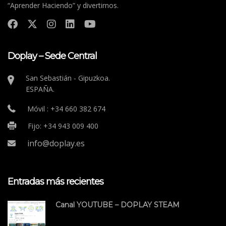
“Aprender Haciendo” y divertirnos.
Doplay – Sede Central
San Sebastián - Gipuzkoa.
ESPAÑA.
Móvil : +34 660 382 674
Fijo: +34 943 009 400
info@doplay.es
Entradas más recientes
Canal YOUTUBE – DOPLAY STEAM