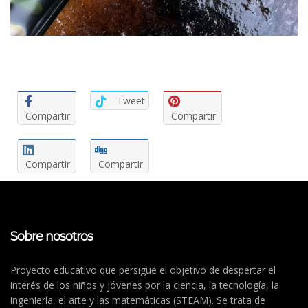
Tweet
Compartir
Compartir
Compartir
Compartir
Sobre nosotros
Proyecto educativo que persigue el objetivo de despertar el
interés de los niños y jóvenes por la ciencia, la tecnología, la
ingeniería, el arte y las matemáticas (STEAM). Se trata de