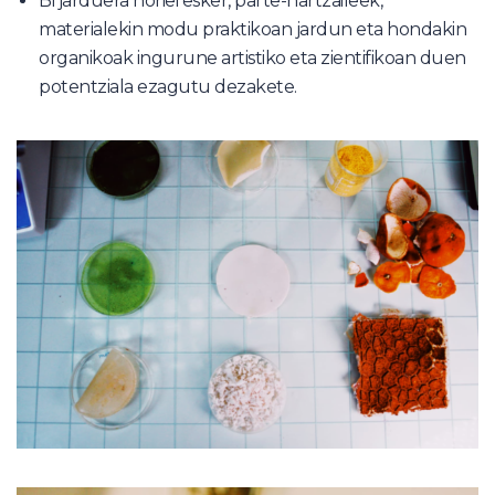
Bi jarduera horiei esker, parte-hartzaileek,
materialekin modu praktikoan jardun eta hondakin
organikoak ingurune artistiko eta zientifikoan duen
potentziala ezagutu dezakete.