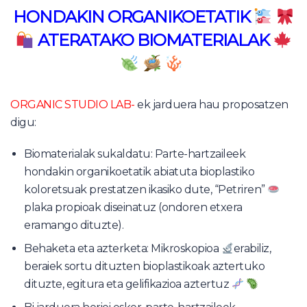
HONDAKIN ORGANIKOETATIK
ATERATAKO BIOMATERIALAK
ORGANIC STUDIO LAB-
ek jarduera hau proposatzen
digu:
Biomaterialak sukaldatu: Parte-hartzaileek
hondakin organikoetatik abiatuta bioplastiko
koloretsuak prestatzen ikasiko dute, “Petriren”
plaka propioak diseinatuz (ondoren etxera
eramango dituzte).
Behaketa eta azterketa: Mikroskopioa
erabiliz,
beraiek sortu dituzten bioplastikoak aztertuko
dituzte, egitura eta gelifikazioa aztertuz