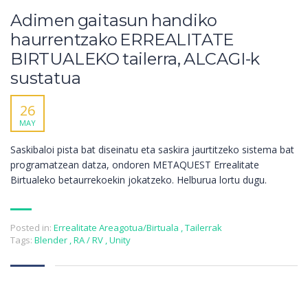
Adimen gaitasun handiko
haurrentzako ERREALITATE
BIRTUALEKO tailerra, ALCAGI-k
sustatua
26
MAY
Saskibaloi pista bat diseinatu eta saskira jaurtitzeko sistema bat
programatzean datza, ondoren METAQUEST Errealitate
Birtualeko betaurrekoekin jokatzeko. Helburua lortu dugu.
Posted in:
Errealitate Areagotua/Birtuala
,
Tailerrak
Tags:
Blender
,
RA / RV
,
Unity