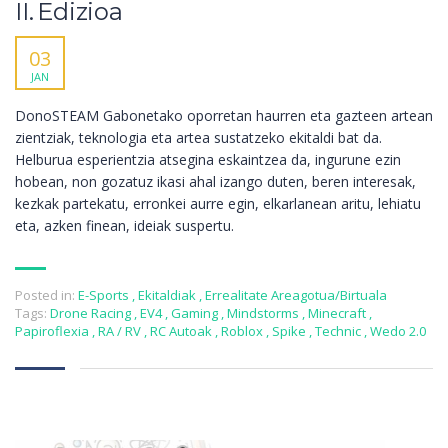
II. Edizioa
03
JAN
DonoSTEAM Gabonetako oporretan haurren eta gazteen artean
zientziak, teknologia eta artea sustatzeko ekitaldi bat da.
Helburua esperientzia atsegina eskaintzea da, ingurune ezin
hobean, non gozatuz ikasi ahal izango duten, beren interesak,
kezkak partekatu, erronkei aurre egin, elkarlanean aritu, lehiatu
eta, azken finean, ideiak suspertu.
Posted in:
E-Sports
,
Ekitaldiak
,
Errealitate Areagotua/Birtuala
Tags:
Drone Racing
,
EV4
,
Gaming
,
Mindstorms
,
Minecraft
,
Papiroflexia
,
RA / RV
,
RC Autoak
,
Roblox
,
Spike
,
Technic
,
Wedo 2.0