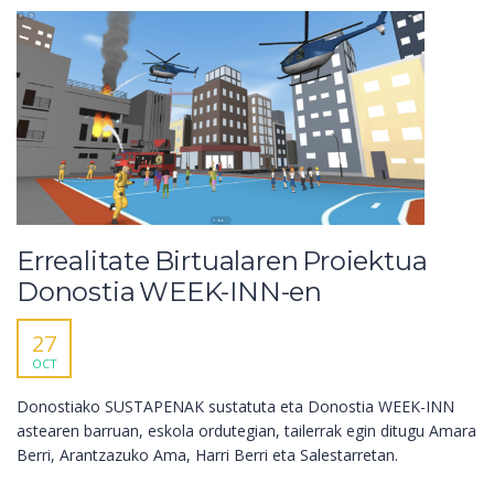
Errealitate Birtualaren Proiektua
Donostia WEEK-INN-en
27
OCT
Donostiako SUSTAPENAK sustatuta eta Donostia WEEK-INN
astearen barruan, eskola ordutegian, tailerrak egin ditugu Amara
Berri, Arantzazuko Ama, Harri Berri eta Salestarretan.