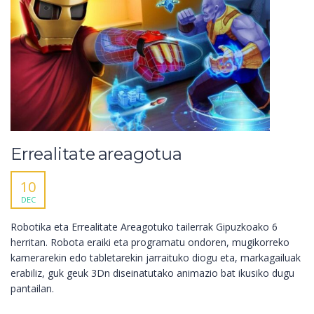
Errealitate areagotua
10
DEC
Robotika eta Errealitate Areagotuko tailerrak Gipuzkoako 6
herritan. Robota eraiki eta programatu ondoren, mugikorreko
kamerarekin edo tabletarekin jarraituko diogu eta, markagailuak
erabiliz, guk geuk 3Dn diseinatutako animazio bat ikusiko dugu
pantailan.