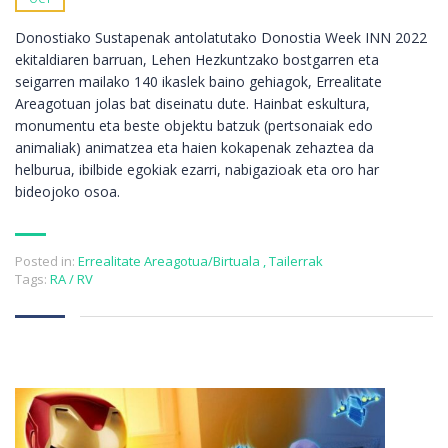
Donostiako Sustapenak antolatutako Donostia Week INN 2022
ekitaldiaren barruan, Lehen Hezkuntzako bostgarren eta
seigarren mailako 140 ikaslek baino gehiagok, Errealitate
Areagotuan jolas bat diseinatu dute. Hainbat eskultura,
monumentu eta beste objektu batzuk (pertsonaiak edo
animaliak) animatzea eta haien kokapenak zehaztea da
helburua, ibilbide egokiak ezarri, nabigazioak eta oro har
bideojoko osoa.
Posted in:
Errealitate Areagotua/Birtuala
,
Tailerrak
Tags:
RA / RV