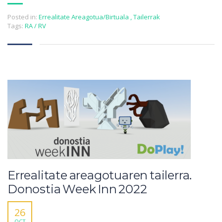
Posted in:
Errealitate Areagotua/Birtuala
,
Tailerrak
Tags:
RA / RV
Errealitate areagotuaren tailerra.
Donostia Week Inn 2022
26
OCT