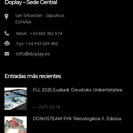
Doplay – Sede Central
San Sebastián - Gipuzkoa.
ESPAÑA.
Móvil : +34 660 382 674
Fijo: +34 943 009 400
info@doplay.es
Entradas más recientes
FLL 2025 Euskadi. Deustuko Unibertsitatea.
2025-02-18
DONOSTEAM PIN Teknologikoa II. Edizioa