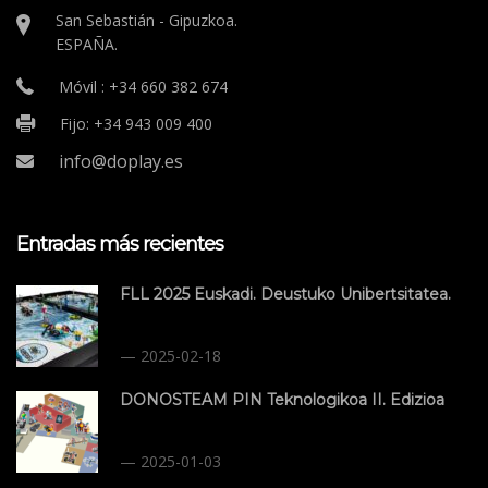
San Sebastián - Gipuzkoa.
ESPAÑA.
Móvil : +34 660 382 674
Fijo: +34 943 009 400
info@doplay.es
Entradas más recientes
FLL 2025 Euskadi. Deustuko Unibertsitatea.
2025-02-18
DONOSTEAM PIN Teknologikoa II. Edizioa
2025-01-03