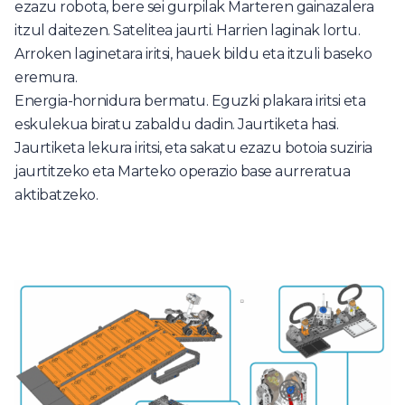
ezazu robota, bere sei gurpilak Marteren gainazalera
itzul daitezen. Satelitea jaurti. Harrien laginak lortu.
Arroken laginetara iritsi, hauek bildu eta itzuli baseko
eremura.
Energia-hornidura bermatu. Eguzki plakara iritsi eta
eskulekua biratu zabaldu dadin. Jaurtiketa hasi.
Jaurtiketa lekura iritsi, eta sakatu ezazu botoia suziria
jaurtitzeko eta Marteko operazio base aurreratua
aktibatzeko.