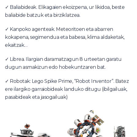
✓ Baliabideak. Elikagaien ekoizpena, ur likidoa, beste
baliabide batzuk eta birziklatzea.
✓ Kanpoko agenteak. Meteoritoen eta abarren
kokapena, segimendua eta babesa, klima aldaketak,
ekaitzak…
✓ Librea. Ilargian daramatzagun 8 urteetan garatu
dugun asmakizun edo hobekuntzaren bat.
✓ Robotak: Lego Spike Prime, “Robot Inventor”. Batez
ere ilargiko garraiobideak landuko ditugu (ibilgailuak,
pasabideak eta jasogailuak)