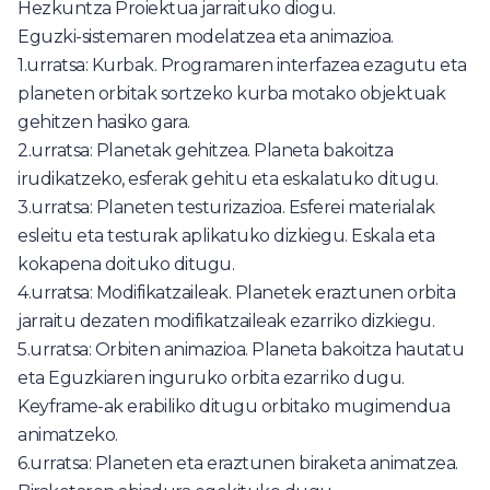
Hezkuntza Proiektua jarraituko diogu.
Eguzki-sistemaren modelatzea eta animazioa.
1.urratsa: Kurbak. Programaren interfazea ezagutu eta
planeten orbitak sortzeko kurba motako objektuak
gehitzen hasiko gara.
2.urratsa: Planetak gehitzea. Planeta bakoitza
irudikatzeko, esferak gehitu eta eskalatuko ditugu.
3.urratsa: Planeten testurizazioa. Esferei materialak
esleitu eta testurak aplikatuko dizkiegu. Eskala eta
kokapena doituko ditugu.
4.urratsa: Modifikatzaileak. Planetek eraztunen orbita
jarraitu dezaten modifikatzaileak ezarriko dizkiegu.
5.urratsa: Orbiten animazioa. Planeta bakoitza hautatu
eta Eguzkiaren inguruko orbita ezarriko dugu.
Keyframe-ak erabiliko ditugu orbitako mugimendua
animatzeko.
6.urratsa: Planeten eta eraztunen biraketa animatzea.