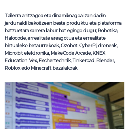
Tailerra anitzagoa eta dinamikoagoa izan dadin,
jardunaldi bakoitzean beste produktu eta plataforma
batzuetara sarrera labur bat egingo dugu; Robotika,
Halocode, errealitate areagotua eta errealitate
birtualeko betaurrekoak, Ozobot, CyberPi, droneak,
Micro:bit elektronika, MakeCode Arcade, KNEX
Education, Vex, Fischertechnik, Tinkercad, Blender,
Roblox edo Minecraft bezalakoak.