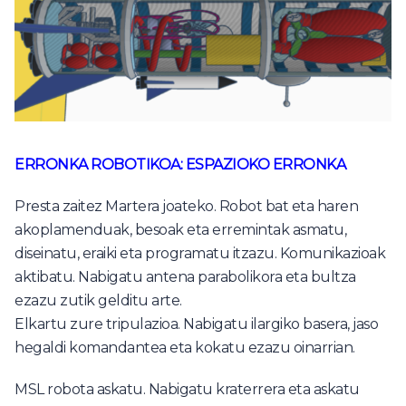
ERRONKA ROBOTIKOA: ESPAZIOKO ERRONKA
Presta zaitez Martera joateko. Robot bat eta haren
akoplamenduak, besoak eta erremintak asmatu,
diseinatu, eraiki eta programatu itzazu. Komunikazioak
aktibatu. Nabigatu antena parabolikora eta bultza
ezazu zutik gelditu arte.
Elkartu zure tripulazioa. Nabigatu ilargiko basera, jaso
hegaldi komandantea eta kokatu ezazu oinarrian.
MSL robota askatu. Nabigatu kraterrera eta askatu