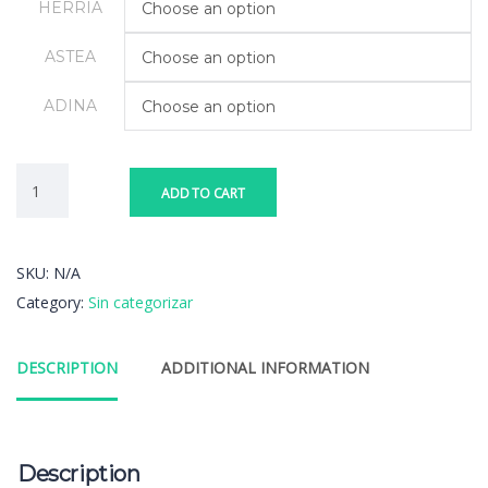
HERRIA
Choose an option
ASTEA
Choose an option
ADINA
Choose an option
ADD TO CART
SKU:
N/A
Category:
Sin categorizar
DESCRIPTION
ADDITIONAL INFORMATION
Description