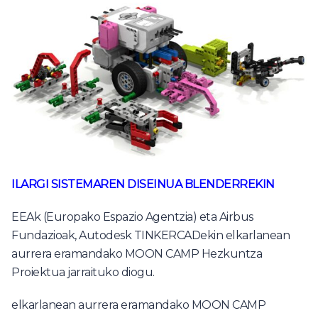
ILARGI SISTEMAREN DISEINUA BLENDERREKIN
EEAk (Europako Espazio Agentzia) eta Airbus
Fundazioak, Autodesk TINKERCADekin elkarlanean
aurrera eramandako MOON CAMP Hezkuntza
Proiektua jarraituko diogu.
elkarlanean aurrera eramandako MOON CAMP