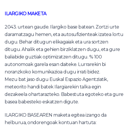
ILARGIKO MAKETA
2043. urtean gaude. Ilargiko base batean. Zortzi urte
daramatzagu hemen, eta autosufizienteak izatea lortu
dugu. Behar ditugun elikagaiak eta ura sortzen
ditugu. Ahalik eta gehien birziklatzen dugu, eta gure
baliabide guztiak optimizatzen ditugu. % 100
autonomoak garela esan daiteke. Lurrarekin bi
noranzkoko komunikazioa dugu irrati bidez.
Mezu bat jaso dugu Euskal Espazio Agentziatik,
meteorito handi batek Ilargiarekin talka egin
dezakeela ohartarazteko. Babestuta egoteko eta gure
basea babesteko eskatzen digute.
ILARGIKO BASEAREN maketa egitea izango da
helburua, ondorengoak kontuan hartuta: