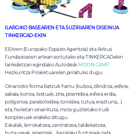
ILARGIKO BASEAREN ETA SUZIRIAREN DISEINUA
TINKERCAD-EKIN
EEAren (Europako Espazio Agentzia) eta Airbus
Fundazioaren artean sortutako eta TINKERCADekin
lankidetzan egindako Autodesk
MOON CAMP
Hezkuntza Proiektuarekin jarraituko dugu
Oinarrizko forma batzuk hartu (kuboa, zilindroa, esfera,
sabaia, konoa, testuak, ziria, piramidea, esfera erdia,
poligonoa, paraboloidea, toroidea, tutua, eraztuna,…)
eta, horietan oinarrituta, mota guztietako irudi
konplexuak eraikiko ditugu.
Eskalak, lerrokatzea, zentratzea, taldekatzea,
hutsuneak, simetriak… bezalako funtzioek nahi