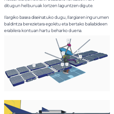
ditugun helburuak lortzen laguntzen digute.
Ilargiko basea diseinatuko dugu, Ilargiaren ingurumen
baldintza berezietara egokitu eta bertako baliabideen
erabilera kontuan hartu beharko duena.