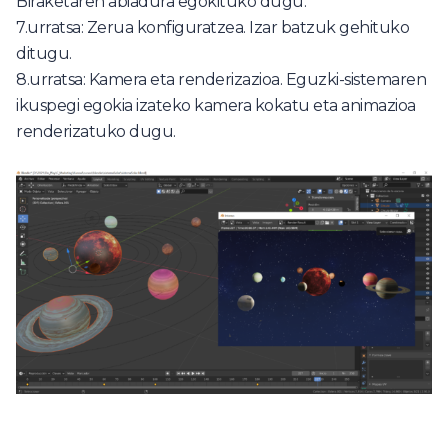
Biraketaren abiadura egokituko dugu.
7.urratsa: Zerua konfiguratzea. Izar batzuk gehituko
ditugu.
8.urratsa: Kamera eta renderizazioa. Eguzki-sistemaren
ikuspegi egokia izateko kamera kokatu eta animazioa
renderizatuko dugu.