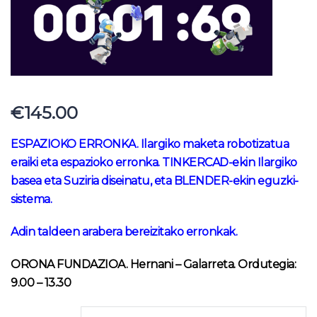
€
145.00
ESPAZIOKO ERRONKA. Ilargiko maketa robotizatua
eraiki eta espazioko erronka. TINKERCAD-ekin Ilargiko
basea eta Suziria diseinatu, eta BLENDER-ekin eguzki-
sistema.
Adin taldeen arabera bereizitako erronkak.
ORONA FUNDAZIOA. Hernani – Galarreta. Ordutegia
:
9.00 – 13.30