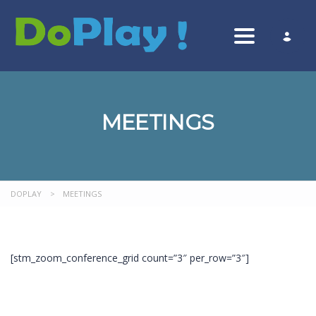
Toggle nav
MEETINGS
DOPLAY
>
MEETINGS
[stm_zoom_conference_grid count=”3″ per_row=”3″]