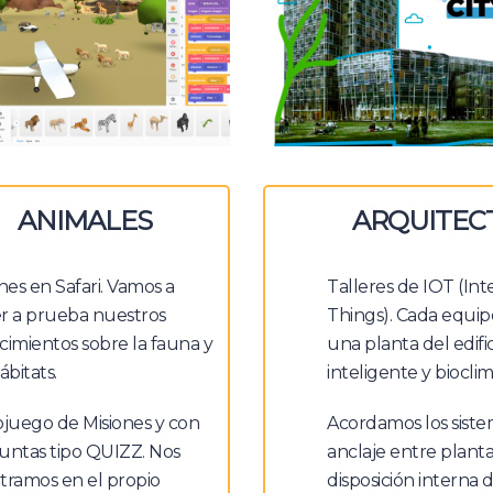
ANIMALES
ARQUITEC
nes en Safari. Vamos a
Talleres de IOT (Int
r a prueba nuestros
Things). Cada equi
imientos sobre la fauna y
una planta del edific
ábitats.
inteligente y bioclim
ojuego de Misiones y con
Acordamos los siste
untas tipo QUIZZ. Nos
anclaje entre planta
tramos en el propio
disposición interna 