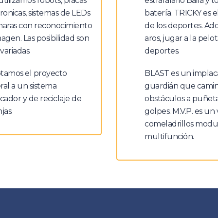
tilizamos robots, placas
estrafalario Baila y t
ronicas, sistemas de LEDs
batería. TRICKY es e
maras con reconocimiento
de los deportes. Ado
agen. Las posibilidad son
aros, jugar a la pelot
variadas.
deportes.
tamos el proyecto
BLAST es un implac
al a un sistema
guardián que camin
ficador y de reciclaje de
obstáculos a puñet
jas.
golpes. M.V.P. es un
comeladrillos modul
multifunción.