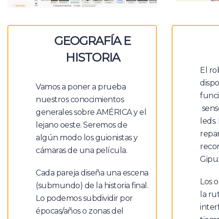
GEOGRAFÍA E
HISTORIA
El r
dispo
Vamos a poner a prueba
funci
nuestros conocimientos
senso
generales sobre AMÉRICA y el
leds.
lejano oeste. Seremos de
repa
algún modo los guionistas y
recor
cámaras de una película.
Gipu
Cada pareja diseña una escena
Los o
(submundo) de la historia final.
la ru
Lo podemos subdividir por
inter
épocas/años o zonas del