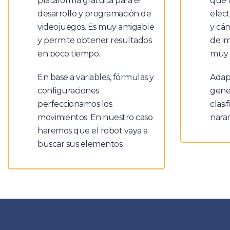
plataforma gratuita para el
que u
desarrollo y programación de
elect
videojuegos. Es muy amigable
y cá
y permite obtener resultados
de im
en poco tiempo.
muy 
En base a variables, fórmulas y
Adap
configuraciones
gener
perfeccionamos los
clasi
movimientos. En nuestro caso
naran
haremos que el robot vaya a
buscar sus elementos.