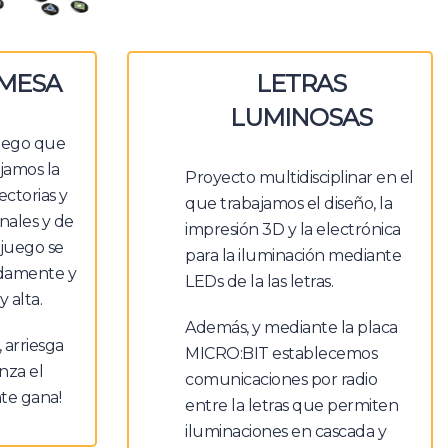
LETRAS
 MESA
LUMINOSAS
juego que
jamos la
Proyecto multidisciplinar en el
ectorias y
que trabajamos el diseño, la
onales y de
impresión 3D y la electrónica
 juego se
para la iluminación mediante
idamente y
LEDs de la las letras.
y alta.
Además, y mediante la placa
, arriesga
MICRO:BIT establecemos
nza el
comunicaciones por radio
nte gana!
entre la letras que permiten
iluminaciones en cascada y