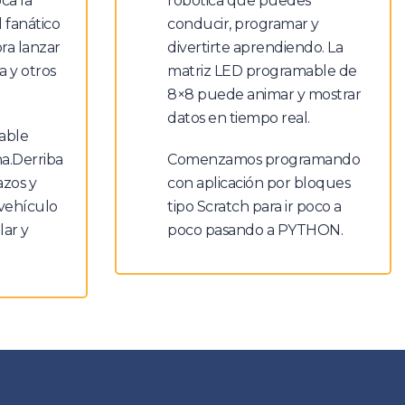
oca la
robótica que puedes
l fanático
conducir, programar y
ra lanzar
divertirte aprendiendo. La
a y otros
matriz LED programable de
8×8 puede animar y mostrar
datos en tiempo real.
able
a.Derriba
Comenzamos programando
azos y
con aplicación por bloques
 vehículo
tipo Scratch para ir poco a
ar y
poco pasando a PYTHON.