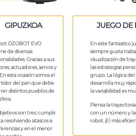
GIPUZKOA
JUEGO DE
obot OZOBOT EVO
En este fantastico 
ne de diversas
siempre gusta traba
onalidades. Gracias a sus
visualización de tray
res, actuadores, servos y
las estrategias pers
 En esta ocasión somos el
grupo. La lógica del
rtidor del pan que debe
desarrolla muy ráp
rer distintos pueblos de
la variabilidad es mu
zkoa.
Piensa la trayectoria
bjetivos son tres: cumplir
con un número y la
ta resolviendo atascos e
robot. ¡El más eficie
ferencias y en el menor