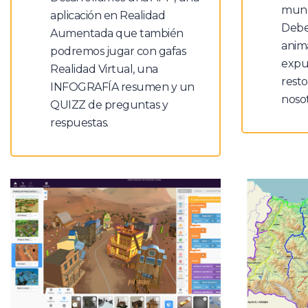
mund
aplicación en Realidad
Debe
Aumentada que también
anima
podremos jugar con gafas
expue
Realidad Virtual, una
rest
INFOGRAFÍA resumen y un
nosot
QUIZZ de preguntas y
respuestas.