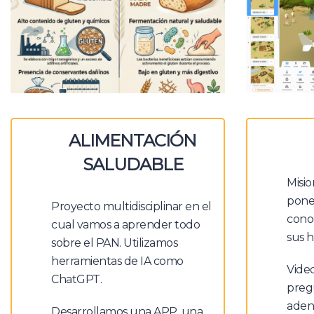
ALIMENTACIÓN
SALUDABLE
Misio
pone
Proyecto multidisciplinar en el
conoc
cual vamos a aprender todo
sus h
sobre el PAN. Utilizamos
herramientas de IA como
Vide
ChatGPT.
preg
aden
Desarrollamos una APP, una