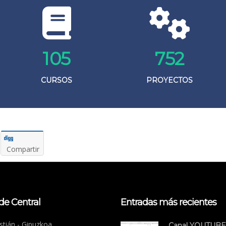
106
753
CURSOS
PROYECTOS
Compartir
de Central
Entradas más recientes
tián - Gipuzkoa.
Canal YOUTUBE