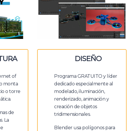
TURA
DISEÑO
ernet of
Programa GRATUITO y líder
po monta
dedicado especialmente al
io o torre
modelado, iluminación,
ática.
renderizado, animación y
creación de objetos
mas de
tridimensionales.
s. La
de
Blender usa polígonos para