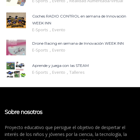
,
,
E-Sports
Evento
Realidad Aumentada/Virtual
Coches RADIO CONTROL en semana de Innovación
WEEK INN
,
E-Sports
Evento
Drone Racing en semana de Innovación WEEK INN
,
E-Sports
Evento
Aprende y juega con las STEAM
,
,
E-Sports
Evento
Talleres
Sobre nosotros
Proyecto educativo que persigue el objetivo de despertar el
interés de los niños y jóvenes por la ciencia, la tecnología, la