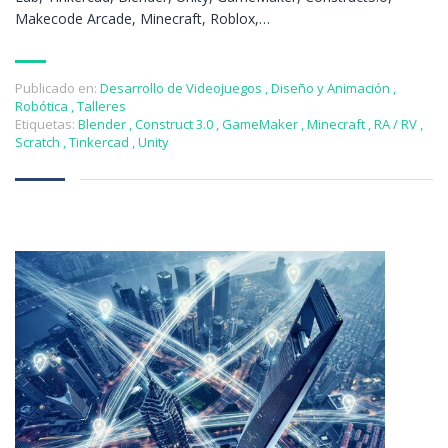
Makecode Arcade, Minecraft, Roblox,…
Publicado en:
Desarrollo de Videojuegos
,
Diseño y Animación
,
Robótica
,
Talleres
Etiquetas:
Blender
,
Construct 3.0
,
GameMaker
,
Minecraft
,
RA / RV
,
Scratch
,
Tinkercad
,
Unity