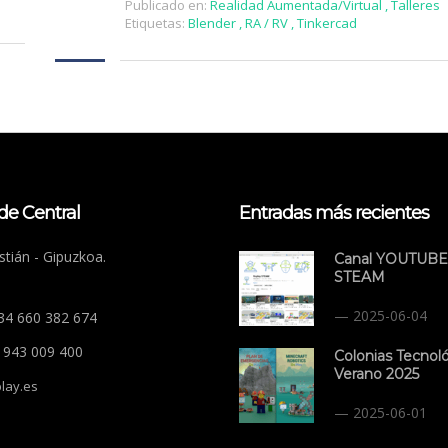
Publicado en:
Realidad Aumentada/Virtual
,
Talleres
Etiquetas:
Blender
,
RA / RV
,
Tinkercad
de Central
Entradas más recientes
tián - Gipuzkoa.
Canal YOUTUBE
STEAM
2025-06-04
+34 660 382 674
4 943 009 400
Colonias Tecnol
Verano 2025
lay.es
2025-06-01