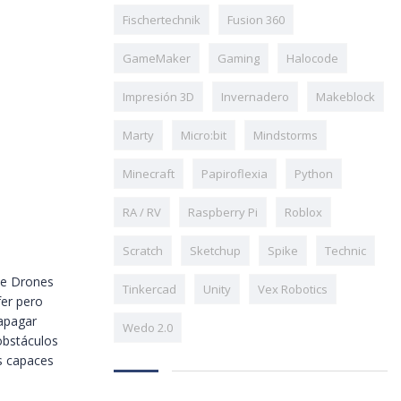
Fischertechnik
Fusion 360
GameMaker
Gaming
Halocode
Impresión 3D
Invernadero
Makeblock
Marty
Micro:bit
Mindstorms
Minecraft
Papiroflexia
Python
RA / RV
Raspberry Pi
Roblox
Scratch
Sketchup
Spike
Technic
de Drones
Tinkercad
Unity
Vex Robotics
fer pero
 apagar
Wedo 2.0
obstáculos
s capaces