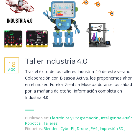
Taller Industria 4.0
18
AGO
Tras el éxito de los talleres Industria 4.0 de este verano
Colaboración con Bisasoa Activa, los proponemos aho
en el museo Eureka! Zientzia Museoa durante los sába
por la mañana de otoño. Información completa en
Industria 4.0
Publicado en:
Electrónica y Programación
,
Inteligencia Artific
Robótica
,
Talleres
Etiquetas:
Blender
,
CyberPI
,
Drone
,
EV4
,
Impresión 3D
,