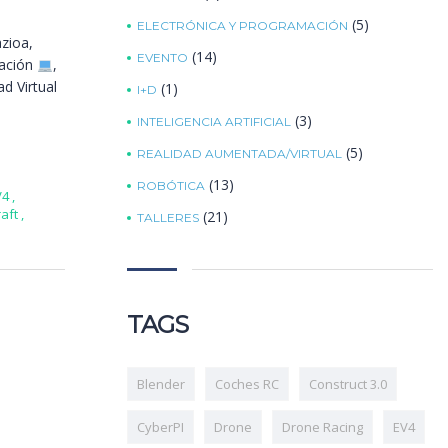
(5)
ELECTRÓNICA Y PROGRAMACIÓN
zioa,
(14)
EVENTO
ación
,
d Virtual
(1)
I+D
(3)
INTELIGENCIA ARTIFICIAL
(5)
REALIDAD AUMENTADA/VIRTUAL
(13)
ROBÓTICA
V4
,
raft
,
(21)
TALLERES
TAGS
Blender
Coches RC
Construct 3.0
CyberPI
Drone
Drone Racing
EV4