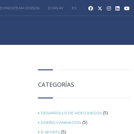
DONOSTEAM 2025/26
DOPLAY
ES
CATEGORÍAS
(5)
DESARROLLO DE VIDEOJUEGOS
(5)
DISEÑO Y ANIMACIÓN
(5)
E-SPORTS