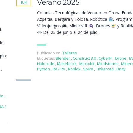
Verano 2025
JUN
Colonias Tecnológicas de Verano en Orona Funda
Azpeitia, Bergara y Tolosa. Robótica
, Program
Videojuegos
, Minecraft
, Drones
y Realida
.
Del 23 de junio al 24 de julio.
do
Publicado en:
Talleres
plo:
Etiquetas:
Blender
,
Construct 3.0
,
CyberPI
,
Drone
,
E
Halocode
,
Makeblock
,
Micro:bit
,
Mindstorms
,
Minec
,
Python
,
RA / RV
,
Roblox
,
Spike
,
Tinkercad
,
Unity
ón
,
RA /