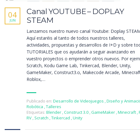
Canal YOUTUBE – DOPLAY
04
STEAM
JUN
Lanzamos nuestro nuevo canal Youtube: Doplay STEAM
Aquí estaréis al tanto de todos nuestros talleres,
actividades, propuestas y desarrollos de I+D y sobre to
TUTORIALES que os ayudarán a seguir avanzando en
vuestro proyectos o emprender otros nuevos. Por ejem
Scratch, Kodu Game Lab, Tinkercad, Blender, Unity,
GameMaker, Construct3.o, Makecode Arcade, Minecraft
Roblox,…
Publicado en:
Desarrollo de Videojuegos
,
Diseño y Animaci
Robótica
,
Talleres
Etiquetas:
Blender
,
Construct 3.0
,
GameMaker
,
Minecraft
,
RV
,
Scratch
,
Tinkercad
,
Unity