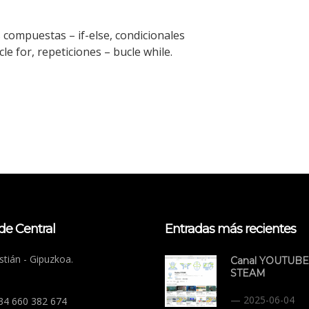
s compuestas – if-else, condicionales
cle for, repeticiones – bucle while.
de Central
Entradas más recientes
tián - Gipuzkoa.
Canal YOUTUBE
STEAM
2025-06-04
+34 660 382 674