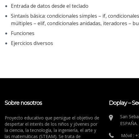
Entrada de datos desde el teclado
Sintaxis básica: condicionales simples – if, condicionale
múltiples – elif, condicionales anidadas, iteradores – bu
Funciones
Ejercicios diversos
Sobre nosotros
Doplay – Se
San Sebas
Proyecto educativo que persigue el objetivo de
ESPAÑA.
despertar el interés de los niños y jóvenes por
la ciencia, la tecnología, la ingeniería, el arte y
Móvil : 
las matemáticas (STEAM). Se trata de