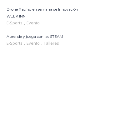
Drone Racing en semana de Innovación
WEEK INN
,
E-Sports
Evento
Aprende y juega con las STEAM
,
,
E-Sports
Evento
Talleres