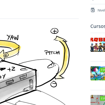
Nivel
Curso
ESP
ESP