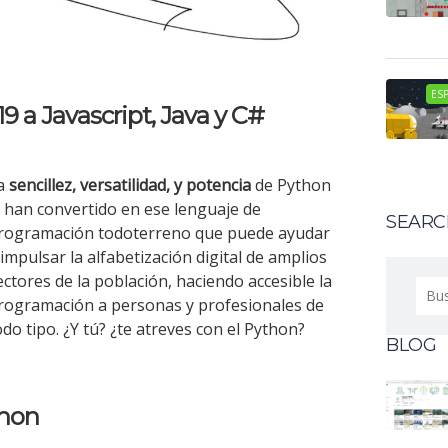
ESP
9 a Javascript, Java y C#
a
sencillez, versatilidad, y potencia
de Python
e han convertido en ese lenguaje de
SEARC
rogramación todoterreno que puede ayudar
 impulsar la alfabetización digital de amplios
ectores de la población, haciendo accesible la
Busc
rogramación a personas y profesionales de
odo tipo. ¿Y tú? ¿te atreves con el Python?
BLOG
thon