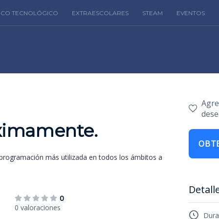
FICO TECNOLÓGICO
EXTRAESCOLARES
STEAM
EVENTOS
Agreg
dese
ximamente.
OBTE
programación más utilizada en todos los ámbitos a
Detall
0
0 valoraciones
Dura