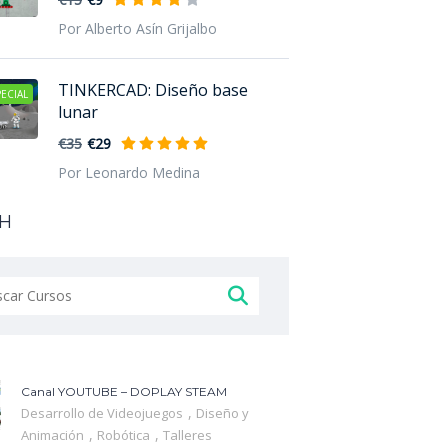
Por Alberto Asín Grijalbo
TINKERCAD: Diseño base
ECIAL
lunar
€35
€29
Por Leonardo Medina
H
ar:
Canal YOUTUBE – DOPLAY STEAM
,
Desarrollo de Videojuegos
Diseño y
,
,
Animación
Robótica
Talleres