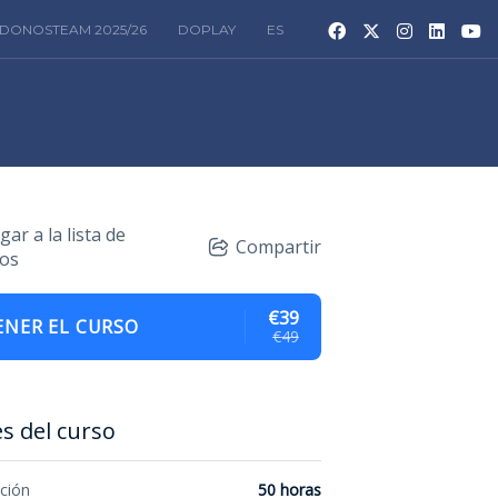
DONOSTEAM 2025/26
DOPLAY
ES
ar a la lista de
Compartir
os
€39
NER EL CURSO
€49
es del curso
ción
50 horas