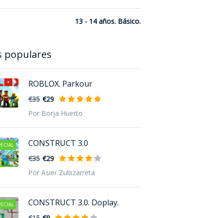
13 - 14 años. Básico.
s populares
ROBLOX. Parkour
€35
€29
Por Borja Huerto
CONSTRUCT 3.0
ECIAL
€35
€29
Por Asier Zubizarreta
CONSTRUCT 3.0. Doplay.
ECIAL
€15
€9