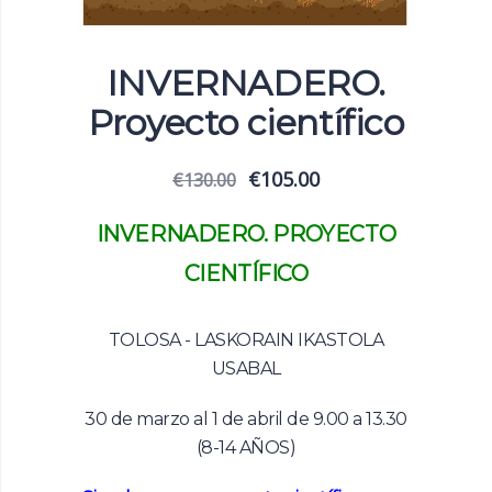
INVERNADERO.
Proyecto científico
El
El
€
105.00
€
130.00
precio
precio
original
actual
INVERNADERO. PROYECTO
era:
es:
€130.00.
€105.00.
CIENTÍFICO
TOLOSA - LASKORAIN IKASTOLA
USABAL
30 de marzo al 1 de abril de 9.00 a 13.30
(8-14 AÑOS)