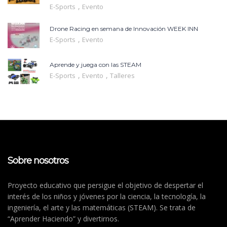
,
E-Sports
Evento
Drone Racing en semana de Innovación WEEK INN
,
E-Sports
Evento
Aprende y juega con las STEAM
,
,
E-Sports
Evento
Talleres
Sobre nosotros
Proyecto educativo que persigue el objetivo de despertar el
interés de los niños y jóvenes por la ciencia, la tecnología, la
ingeniería, el arte y las matemáticas (STEAM). Se trata de
“Aprender Haciendo” y divertirnos.