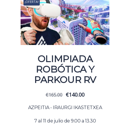
¡OFERTA!
OLIMPIADA
ROBÓTICA Y
PARKOUR RV
El
El
€
140.00
€
165.00
precio
precio
original
actual
AZPEITIA - IRAURGI IKASTETXEA
era:
es:
€165.00.
€140.00.
7 al 11 de julio de 9.00 a 13.30