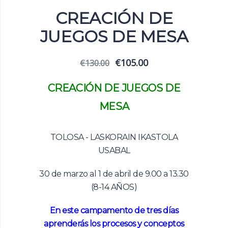
CREACIÓN DE
JUEGOS DE MESA
El
El
€
105.00
€
130.00
precio
precio
original
actual
CREACIÓN DE JUEGOS DE
era:
es:
€130.00.
€105.00.
MESA
TOLOSA - LASKORAIN IKASTOLA
USABAL
30 de marzo al 1 de abril de 9.00 a 13.30
(8-14 AÑOS)
En este campamento de tres días
aprenderás los procesos y conceptos