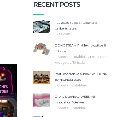
RECENT POSTS
FLL 2025 Euskadi. Deustuko
Unibertsitatea.
Ekitaldiak
DONOSTEAM PIN Teknologikoa II.
Edizioa
,
,
E-Sports
Ekitaldiak
Errealitate
Areagotua/Birtuala
Irrati kontroleko autoak WEEK INN
berrikuntza astean
,
E-Sports
Ekitaldiak
Drone lasterketa WEEK INN
Innovation Week-en
,
E-Sports
Ekitaldiak