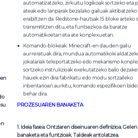
automatizatzeko, zirkuitu logikoak sortzeko eta pi
ateak edo lanparak bezalako gailuak aktibatzeko
erabiltzen da. Redstone-hautsak 15 bloke arteko 
transmititzen ditu, eta funtsezkoa da baratze
automatikoetan eta ate konplexuetan.
Komando-blokeak: Minecraft-en dauden gailu
aurreratuak dira, mundua automatikoki aldatzek
jokalariak teleportatzeko edo mekanismo konpl
sortzeko instrukzioak exekutatzeko balio dezake
hauek ezin dira fabrikatu edo modu sortzaileko
zen
inbentarioan aurkitu, komando espezifikoen bide
behar dira.
do
PROZESUAREN BANAKETA
esu
en
1. Ideia fasea.
Ontziaren diseinuaren definizioa.
Gelen
banaketa eta funtzioak.
Taldeak antolatzea.