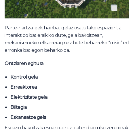
Parte-hartzaileek hainbat gelaz osatutako espaziontzi
interaktibo bat eraikiko dute, gela bakoitzean,
mekanismoekin elkarreraginez bete beharreko “misio” e
erronka bat egon beharko da.
Ontziaren egitura
Kontrol gela
Erreaktorea
Elektrizitate gela
Biltegia
Eskaneatze gela
Espazio bakoitzak espazio-ontzi baten barruko zereginak