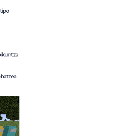
tipo
ikuntza
batzea.