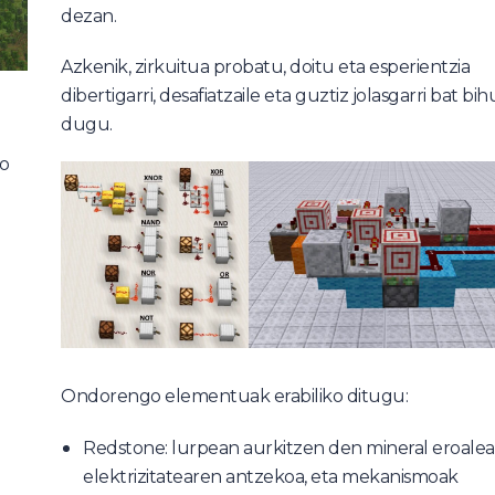
dezan.
Azkenik, zirkuitua probatu, doitu eta esperientzia
dibertigarri, desafiatzaile eta guztiz jolasgarri bat bi
dugu.
do
Ondorengo elementuak erabiliko ditugu:
Redstone: lurpean aurkitzen den mineral eroalea
elektrizitatearen antzekoa, eta mekanismoak