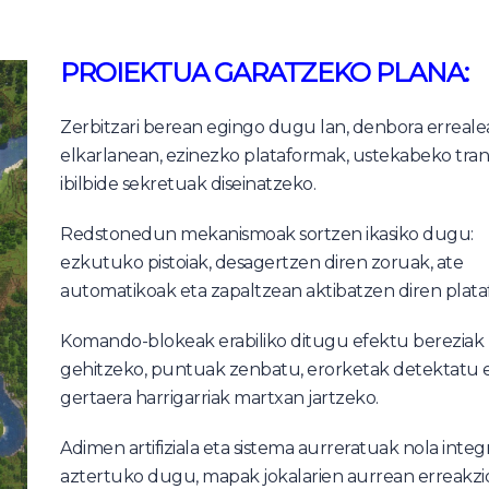
PROIEKTUA GARATZEKO PLANA:
Zerbitzari berean egingo dugu lan, denbora erreal
elkarlanean, ezinezko plataformak, ustekabeko tra
ibilbide sekretuak diseinatzeko.
Redstonedun mekanismoak sortzen ikasiko dugu:
ezkutuko pistoiak, desagertzen diren zoruak, ate
automatikoak eta zapaltzean aktibatzen diren plat
Komando-blokeak erabiliko ditugu efektu bereziak
gehitzeko, puntuak zenbatu, erorketak detektatu 
gertaera harrigarriak martxan jartzeko.
Adimen artifiziala eta sistema aurreratuak nola integ
aztertuko dugu, mapak jokalarien aurrean erreakz