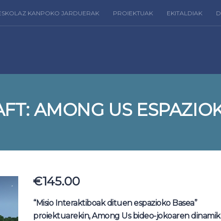
ESKOLAZ KANPOKO JARDUERAK
PROIEKTUAK
EKITALDIAK
D
FT: AMONG US ESPAZIO
€
145.00
“Misio Interaktiboak dituen espazioko Basea”
proiektuarekin, Among Us bideo-jokoaren dinami