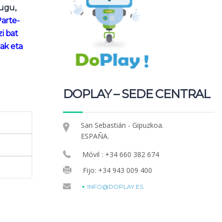
dugu,
arte-
i bat
kak eta
DOPLAY – SEDE CENTRAL
San Sebastián - Gipuzkoa.
ESPAÑA.
Móvil : +34 660 382 674
Fijo: +34 943 009 400
INFO@DOPLAY.ES