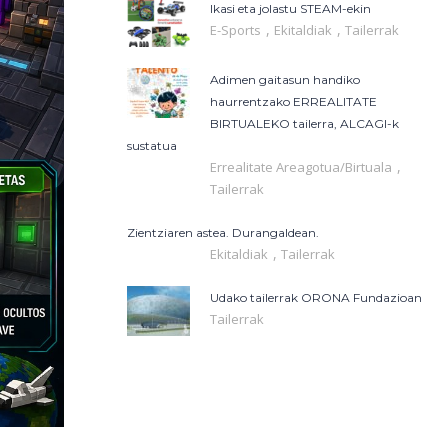
Ikasi eta jolastu STEAM-ekin
,
,
E-Sports
Ekitaldiak
Tailerrak
Adimen gaitasun handiko
haurrentzako ERREALITATE
BIRTUALEKO tailerra, ALCAGI-k
sustatua
,
Errealitate Areagotua/Birtuala
Tailerrak
Zientziaren astea. Durangaldean.
,
Ekitaldiak
Tailerrak
Udako tailerrak ORONA Fundazioan
Tailerrak