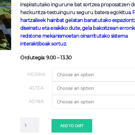
inspiratutako ingurune bat sortzea proposatzen 
hezkuntza-testuinguru seguru batera egokitua.
P
hartzaileek hainbat gelatan banatutako espaziontz
diseinatu eta eraikiko dute, gela bakoitzean erron
redstone
mekanismoetan oinarritutako sistema
interaktiboak sortuz.
Ordutegia: 9.00 – 13.30
HERRIA
Choose an option
ASTEA
Choose an option
ADINA
Choose an option
ADD TO CART