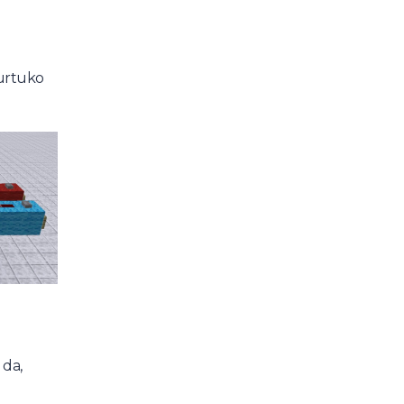
hurtuko
 da,