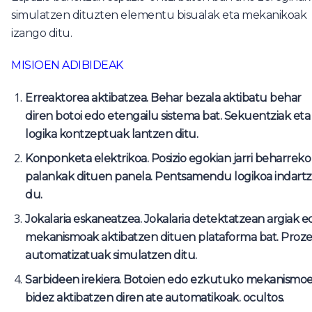
simulatzen dituzten elementu bisualak eta mekanikoak
izango ditu.
MISIOEN ADIBIDEAK
Erreaktorea aktibatzea. Behar bezala aktibatu behar
diren botoi edo etengailu sistema bat. Sekuentziak eta
logika kontzeptuak lantzen ditu.
Konponketa elektrikoa. Posizio egokian jarri beharreko
palankak dituen panela. Pentsamendu logikoa indart
du.
Jokalaria eskaneatzea. Jokalaria detektatzean argiak e
mekanismoak aktibatzen dituen plataforma bat. Proz
automatizatuak simulatzen ditu.
Sarbideen irekiera. Botoien edo ezkutuko mekanismo
bidez aktibatzen diren ate automatikoak.
ocultos.