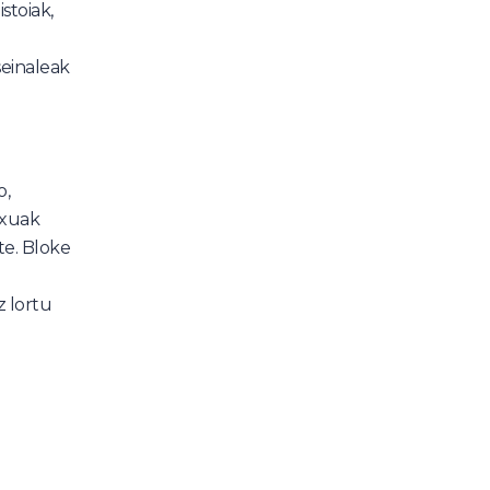
stoiak,
seinaleak
o,
exuak
te. Bloke
z lortu