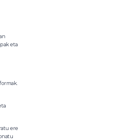
ean
npak eta
aformak.
eta
ratu ere
ionatu