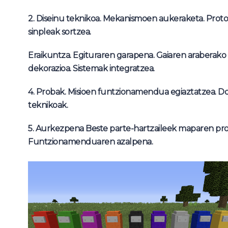
2. Diseinu teknikoa.
Mekanismoen aukeraketa.
Proto
sinpleak sortzea.
Eraikuntza.
Egituraren garapena.
Gaiaren araberako
dekorazioa.
Sistemak integratzea.
4. Probak.
Misioen funtzionamendua egiaztatzea.
Do
teknikoak.
5. Aurkezpena
Beste parte-hartzaileek maparen pro
Funtzionamenduaren azalpena.