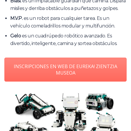
Blast
es un implacable guardián que camina. Dispara
misiles y derriba obstáculos a puñetazos y golpes.
M.V.P.
es un robot para cualquier tarea. Es un
vehículo comeladrillos modular y multifunción.
Gelo
es un cuadrúpedo robótico avanzado. Es
divertido, inteligente, camina y sortea obstáculos.
INSCRIPCIONES EN WEB DE EUREKA! ZIENTZIA
MUSEOA