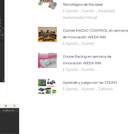
Tecnológico de Navidad
,
,
E-Sports
Evento
Realidad
Aumentada/Virtual
Coches RADIO CONTROL en semana
de Innovación WEEK INN
,
E-Sports
Evento
Drone Racing en semana de
Innovación WEEK INN
,
E-Sports
Evento
Aprende y juega con las STEAM
,
,
E-Sports
Evento
Talleres