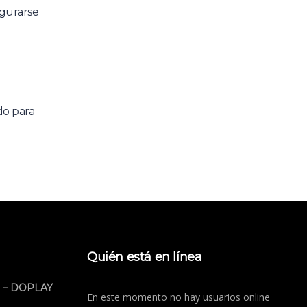
egurarse
do para
Quién está en línea
 – DOPLAY
En este momento no hay usuarios online