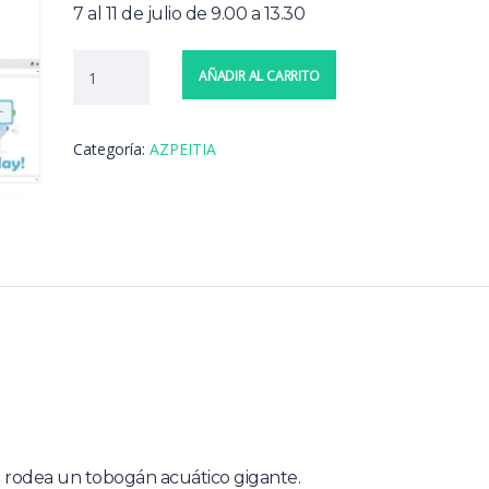
€165.00.
€140.00.
7 al 11 de julio de 9.00 a 13.30
AÑADIR AL CARRITO
Categoría:
AZPEITIA
rodea un tobogán acuático gigante.