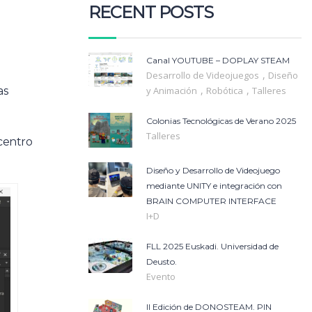
RECENT POSTS
Canal YOUTUBE – DOPLAY STEAM
,
Desarrollo de Videojuegos
Diseño
,
,
as
y Animación
Robótica
Talleres
Colonias Tecnológicas de Verano 2025
Talleres
centro
Diseño y Desarrollo de Videojuego
mediante UNITY e integración con
BRAIN COMPUTER INTERFACE
I+D
FLL 2025 Euskadi. Universidad de
Deusto.
Evento
II Edición de DONOSTEAM. PIN