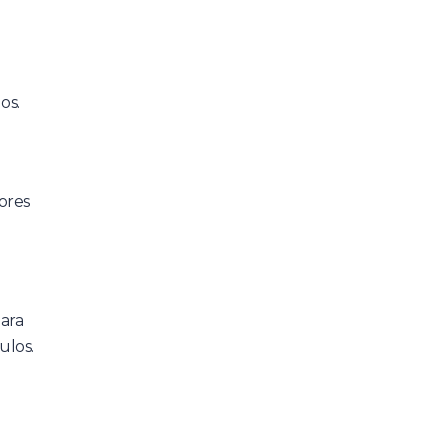
os.
ores
ara
ulos.