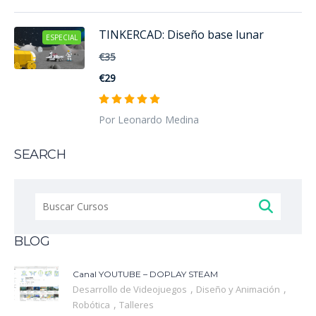
TINKERCAD: Diseño base lunar
ESPECIAL
€35
€29
Por Leonardo Medina
SEARCH
Buscar:
BLOG
Canal YOUTUBE – DOPLAY STEAM
,
,
Desarrollo de Videojuegos
Diseño y Animación
,
Robótica
Talleres