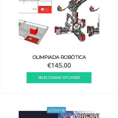
OLIMPIADA ROBÓTICA
€
145.00
SELECCIONAR OPCIONES
Este
producto
tiene
múltiples
variantes.
¡OFERTA!
Las