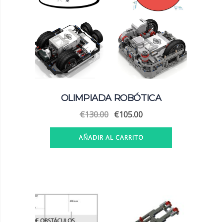
OLIMPIADA ROBÓTICA
El
El
€
130.00
€
105.00
precio
precio
original
actual
AÑADIR AL CARRITO
era:
es:
€130.00.
€105.00.