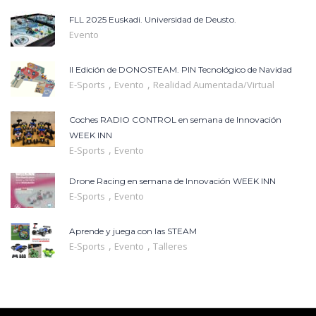
FLL 2025 Euskadi. Universidad de Deusto.
Evento
II Edición de DONOSTEAM. PIN Tecnológico de Navidad
,
,
E-Sports
Evento
Realidad Aumentada/Virtual
Coches RADIO CONTROL en semana de Innovación
WEEK INN
,
E-Sports
Evento
Drone Racing en semana de Innovación WEEK INN
,
E-Sports
Evento
Aprende y juega con las STEAM
,
,
E-Sports
Evento
Talleres