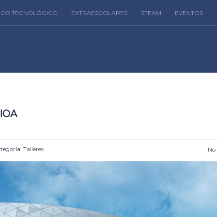
FICO TECNOLÓGICO
EXTRAESCOLARES
STEAM
EVENTOS
IOA
tegoría:
Talleres
No 