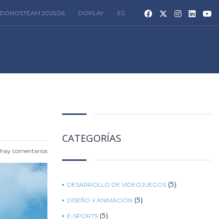
DONOSTEAM 2025/26
DOPLAY
ES
CATEGORÍAS
hay comentarios
(5)
DESARROLLO DE VIDEOJUEGOS
(5)
DISEÑO Y ANIMACIÓN
(5)
E-SPORTS