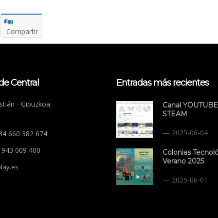
Compartir
de Central
Entradas más recientes
tián - Gipuzkoa.
Canal YOUTUBE
STEAM
2025-06-04
+34 660 382 674
4 943 009 400
Colonias Tecnol
Verano 2025
lay.es
2025-06-01