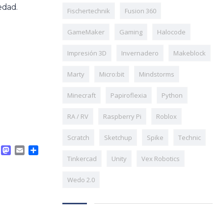
edad.
Fischertechnik
Fusion 360
GameMaker
Gaming
Halocode
Impresión 3D
Invernadero
Makeblock
Marty
Micro:bit
Mindstorms
Minecraft
Papiroflexia
Python
RA / RV
Raspberry Pi
Roblox
Scratch
Sketchup
Spike
Technic
Facebook
Mastodon
Email
Compartir
Tinkercad
Unity
Vex Robotics
Wedo 2.0