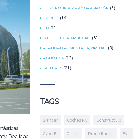
(5)
ELECTRÓNICA Y PROGRAMACIÓN
(14)
EVENTO
(1)
I+D
(3)
INTELIGENCIA ARTIFICIAL
(5)
REALIDAD AUMENTADA/VIRTUAL
(13)
ROBÓTICA
(21)
TALLERES
TAGS
Blender
Coches RC
Construct 3.0
tásticas
CyberPI
Drone
Drone Racing
EV4
ity, Realidad