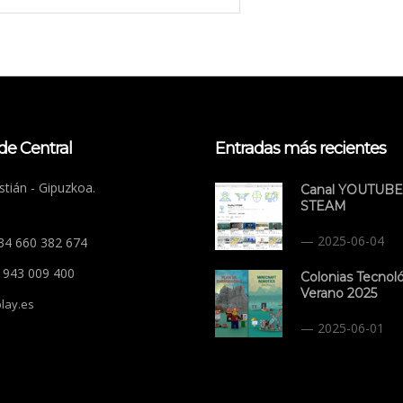
de Central
Entradas más recientes
tián - Gipuzkoa.
Canal YOUTUBE
STEAM
2025-06-04
+34 660 382 674
4 943 009 400
Colonias Tecnol
Verano 2025
lay.es
2025-06-01