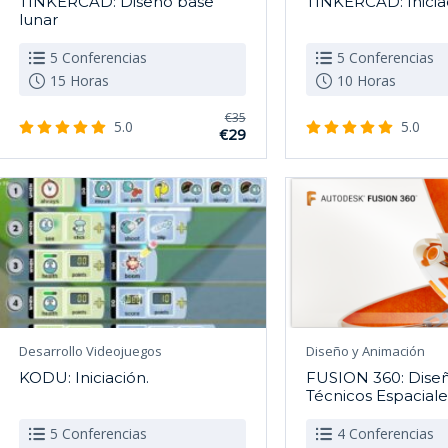
TINKERCAD: Diseño base
TINKERCAD: Inicia
lunar
5 Conferencias
5 Conferencias
15 Horas
10 Horas
€35
5.0
5.0
€29
Desarrollo Videojuegos
Diseño y Animación
KODU: Iniciación.
FUSION 360: Dise
Técnicos Espaciale
5 Conferencias
4 Conferencias