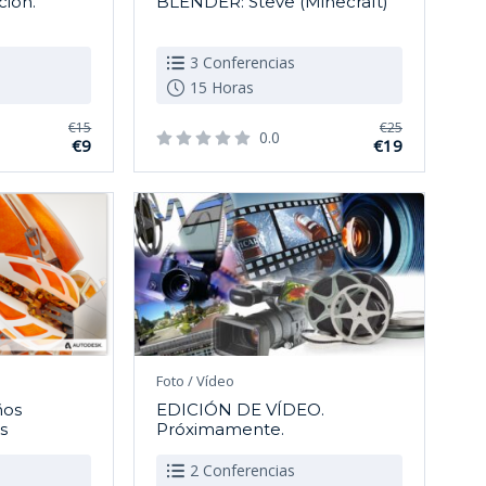
ción.
BLENDER: Steve (Minecraft)
3 Conferencias
15 Horas
€15
€25
0.0
€9
€19
Foto / Vídeo
ños
EDICIÓN DE VÍDEO.
s
Próximamente.
2 Conferencias