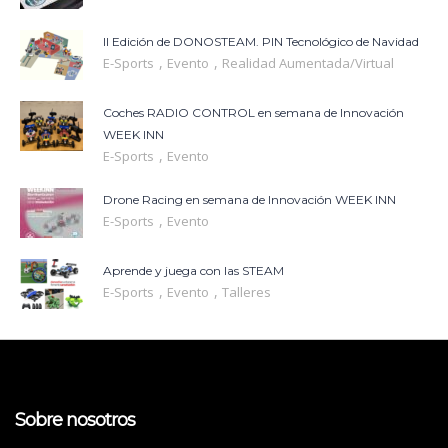
II Edición de DONOSTEAM. PIN Tecnológico de Navidad
,
,
E-Sports
Evento
Realidad Aumentada/Virtual
Coches RADIO CONTROL en semana de Innovación
WEEK INN
,
E-Sports
Evento
Drone Racing en semana de Innovación WEEK INN
,
E-Sports
Evento
Aprende y juega con las STEAM
,
,
E-Sports
Evento
Talleres
Sobre nosotros