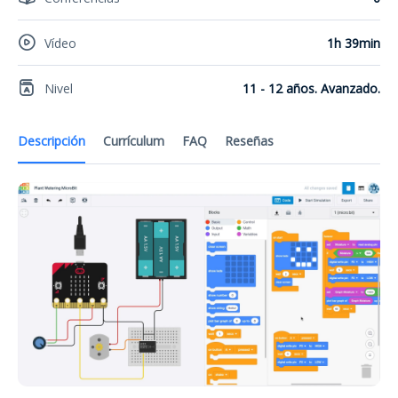
Vídeo
1h 39min
Nivel
11 - 12 años. Avanzado.
Descripción
Currículum
FAQ
Reseñas