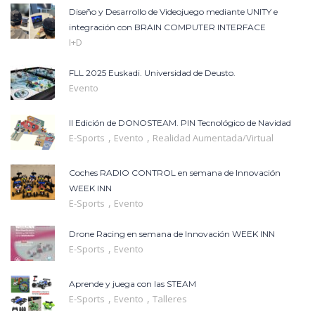
Diseño y Desarrollo de Videojuego mediante UNITY e
integración con BRAIN COMPUTER INTERFACE
I+D
FLL 2025 Euskadi. Universidad de Deusto.
Evento
II Edición de DONOSTEAM. PIN Tecnológico de Navidad
,
,
E-Sports
Evento
Realidad Aumentada/Virtual
Coches RADIO CONTROL en semana de Innovación
WEEK INN
,
E-Sports
Evento
Drone Racing en semana de Innovación WEEK INN
,
E-Sports
Evento
Aprende y juega con las STEAM
,
,
E-Sports
Evento
Talleres