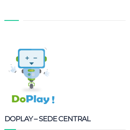
€110.00.
€95.00.
DOPLAY – SEDE CENTRAL